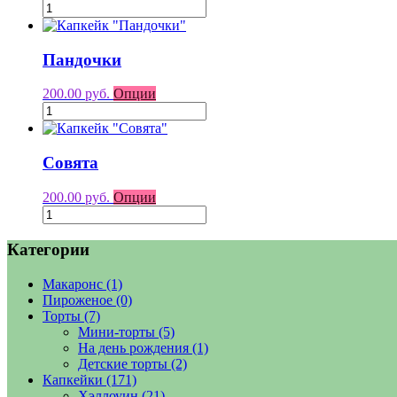
Пандочки
200.00 руб.
Опции
Совята
200.00 руб.
Опции
Категории
Макаронс
(1)
Пироженое
(0)
Торты
(7)
Мини-торты
(5)
На день рождения
(1)
Детские торты
(2)
Капкейки
(171)
Хэллоуин
(21)