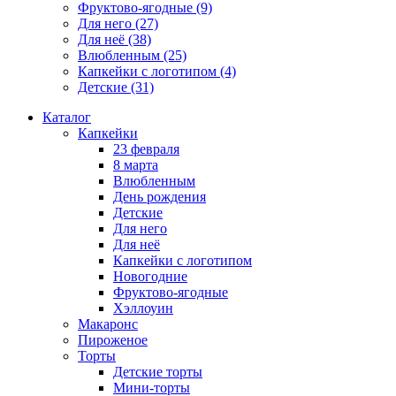
Фруктово-ягодные
(9)
Для него
(27)
Для неё
(38)
Влюбленным
(25)
Капкейки с логотипом
(4)
Детские
(31)
Каталог
Капкейки
23 февраля
8 марта
Влюбленным
День рождения
Детские
Для него
Для неё
Капкейки с логотипом
Новогодние
Фруктово-ягодные
Хэллоуин
Макаронс
Пироженое
Торты
Детские торты
Мини-торты