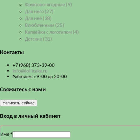
Фруктово-ягодные
(9)
Для него
(27)
Для неё
(38)
Влюбленным
(25)
Капкейки с логотипом
(4)
Детские
(31)
Контакты
+7 (968) 373-39-00
info@lollicake.ru
Работаем: с 9-00 до 20-00
Свяжитесь с нами
Написать сейчас
Вход в личный кабинет
Имя
*