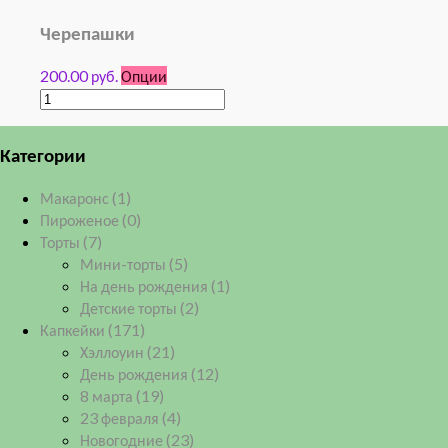
Черепашки
200.00 руб.
Опции
Категории
Макаронс
(1)
Пироженое
(0)
Торты
(7)
Мини-торты
(5)
На день рождения
(1)
Детские торты
(2)
Капкейки
(171)
Хэллоуин
(21)
День рождения
(12)
8 марта
(19)
23 февраля
(4)
Новогодние
(23)