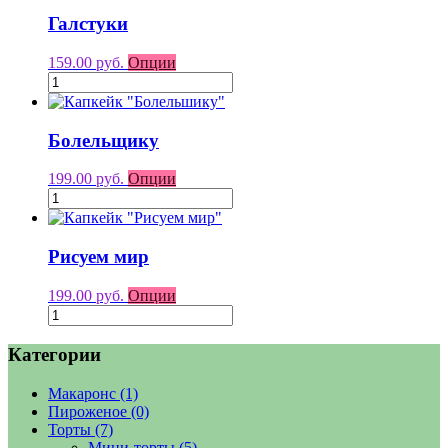
Галстуки
159.00 руб.
Опции
Болельщику
199.00 руб.
Опции
Рисуем мир
199.00 руб.
Опции
Категории
Макаронс
(1)
Пироженое
(0)
Торты
(7)
Мини-торты
(5)