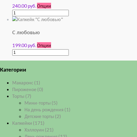
240.00 руб.
Опции
С любовью
199.00 руб.
Опции
Категории
Макаронс
(1)
Пироженое
(0)
Торты
(7)
Мини-торты
(5)
На день рождения
(1)
Детские торты
(2)
Капкейки
(171)
Хэллоуин
(21)
День рождения
(12)