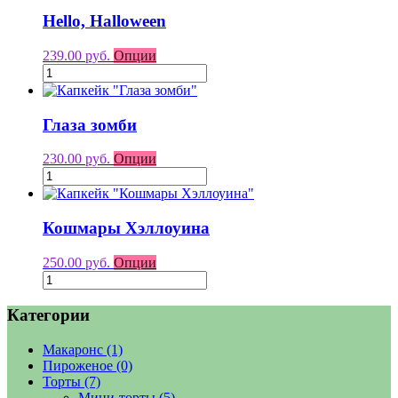
Hello, Halloween
239.00 руб.
Опции
Глаза зомби
230.00 руб.
Опции
Кошмары Хэллоуина
250.00 руб.
Опции
Категории
Макаронс
(1)
Пироженое
(0)
Торты
(7)
Мини-торты
(5)