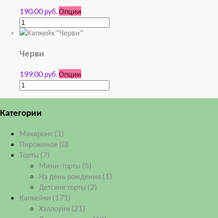
190.00 руб.
Опции
Черви
199.00 руб.
Опции
Категории
Макаронс
(1)
Пироженое
(0)
Торты
(7)
Мини-торты
(5)
На день рождения
(1)
Детские торты
(2)
Капкейки
(171)
Хэллоуин
(21)