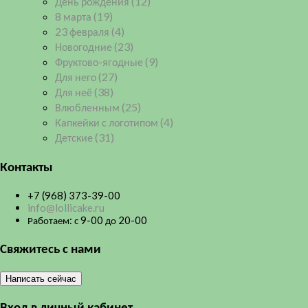
День рождения
(12)
8 марта
(19)
23 февраля
(4)
Новогодние
(23)
Фруктово-ягодные
(9)
Для него
(27)
Для неё
(38)
Влюбленным
(25)
Капкейки с логотипом
(4)
Детские
(31)
Контакты
+7 (968) 373-39-00
info@lollicake.ru
Работаем: с 9-00 до 20-00
Свяжитесь с нами
Написать сейчас
Вход в личный кабинет