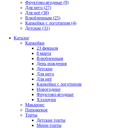
Фруктово-ягодные
(9)
Для него
(27)
Для неё
(38)
Влюбленным
(25)
Капкейки с логотипом
(4)
Детские
(31)
Каталог
Капкейки
23 февраля
8 марта
Влюбленным
День рождения
Детские
Для него
Для неё
Капкейки с логотипом
Новогодние
Фруктово-ягодные
Хэллоуин
Макаронс
Пироженое
Торты
Детские торты
Мини-торты