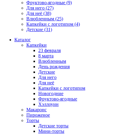
Фруктово-ягодные
(9)
Для него
(27)
Для неё
(38)
Влюбленным
(25)
Капкейки с логотипом
(4)
Детские
(31)
Каталог
Капкейки
23 февраля
8 марта
Влюбленным
День рождения
Детские
Для него
Для неё
Капкейки с логотипом
Новогодние
Фруктово-ягодные
Хэллоуин
Макаронс
Пироженое
Торты
Детские торты
Мини-торты