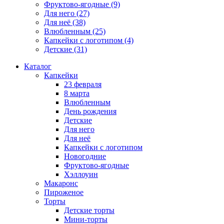
Фруктово-ягодные
(9)
Для него
(27)
Для неё
(38)
Влюбленным
(25)
Капкейки с логотипом
(4)
Детские
(31)
Каталог
Капкейки
23 февраля
8 марта
Влюбленным
День рождения
Детские
Для него
Для неё
Капкейки с логотипом
Новогодние
Фруктово-ягодные
Хэллоуин
Макаронс
Пироженое
Торты
Детские торты
Мини-торты