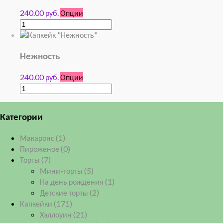
240.00 руб.
Опции
Нежность
240.00 руб.
Опции
Категории
Макаронс
(1)
Пироженое
(0)
Торты
(7)
Мини-торты
(5)
На день рождения
(1)
Детские торты
(2)
Капкейки
(171)
Хэллоуин
(21)