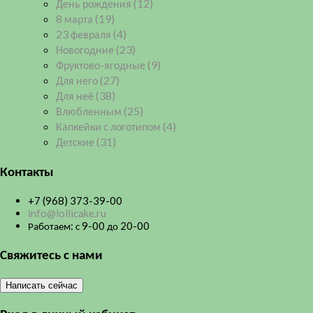
День рождения
(12)
8 марта
(19)
23 февраля
(4)
Новогодние
(23)
Фруктово-ягодные
(9)
Для него
(27)
Для неё
(38)
Влюбленным
(25)
Капкейки с логотипом
(4)
Детские
(31)
Контакты
+7 (968) 373-39-00
info@lollicake.ru
Работаем: с 9-00 до 20-00
Свяжитесь с нами
Написать сейчас