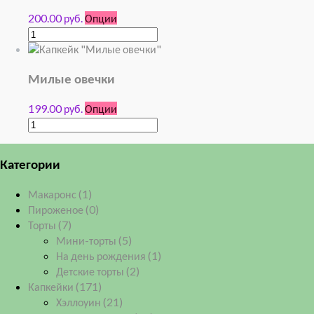
200.00 руб.
Опции
Милые овечки
199.00 руб.
Опции
Категории
Макаронс
(1)
Пироженое
(0)
Торты
(7)
Мини-торты
(5)
На день рождения
(1)
Детские торты
(2)
Капкейки
(171)
Хэллоуин
(21)