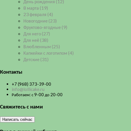
День рождения
(12)
8 марта
(19)
23 февраля
(4)
Новогодние
(23)
Фруктово-ягодные
(9)
Для него
(27)
Для неё
(38)
Влюбленным
(25)
Капкейки с логотипом
(4)
Детские
(31)
Контакты
+7 (968) 373-39-00
info@lollicake.ru
Работаем: с 9-00 до 20-00
Свяжитесь с нами
Написать сейчас