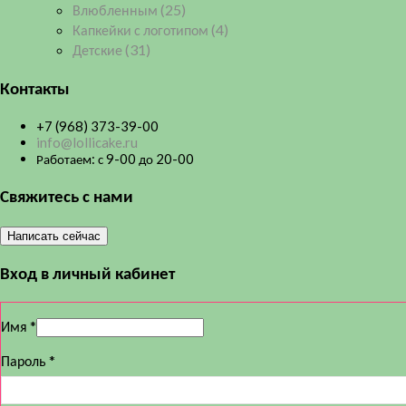
Влюбленным
(25)
Капкейки с логотипом
(4)
Детские
(31)
Контакты
+7 (968) 373-39-00
info@lollicake.ru
Работаем: с 9-00 до 20-00
Свяжитесь с нами
Написать сейчас
Вход в личный кабинет
Имя
*
Пароль
*