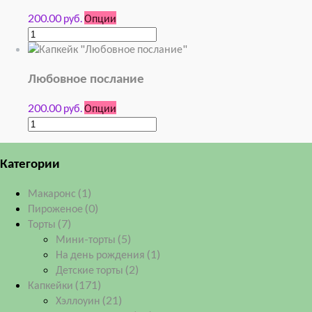
200.00 руб.
Опции
Любовное послание
200.00 руб.
Опции
Категории
Макаронс
(1)
Пироженое
(0)
Торты
(7)
Мини-торты
(5)
На день рождения
(1)
Детские торты
(2)
Капкейки
(171)
Хэллоуин
(21)