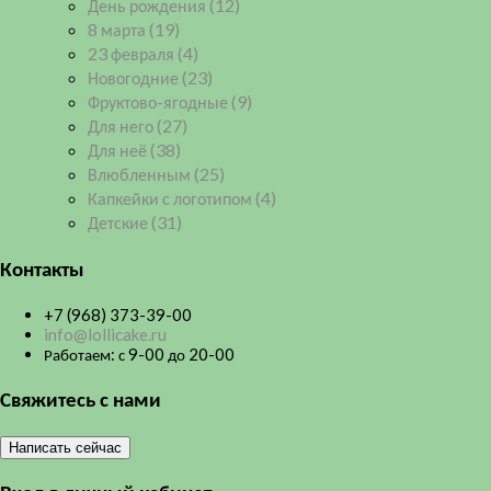
День рождения
(12)
8 марта
(19)
23 февраля
(4)
Новогодние
(23)
Фруктово-ягодные
(9)
Для него
(27)
Для неё
(38)
Влюбленным
(25)
Капкейки с логотипом
(4)
Детские
(31)
Контакты
+7 (968) 373-39-00
info@lollicake.ru
Работаем: с 9-00 до 20-00
Свяжитесь с нами
Написать сейчас