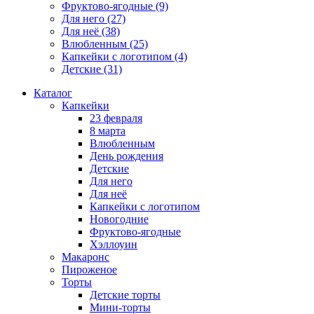
Фруктово-ягодные
(9)
Для него
(27)
Для неё
(38)
Влюбленным
(25)
Капкейки с логотипом
(4)
Детские
(31)
Каталог
Капкейки
23 февраля
8 марта
Влюбленным
День рождения
Детские
Для него
Для неё
Капкейки с логотипом
Новогодние
Фруктово-ягодные
Хэллоуин
Макаронс
Пироженое
Торты
Детские торты
Мини-торты