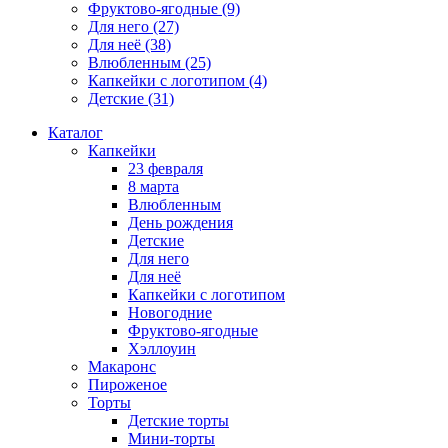
Фруктово-ягодные
(9)
Для него
(27)
Для неё
(38)
Влюбленным
(25)
Капкейки с логотипом
(4)
Детские
(31)
Каталог
Капкейки
23 февраля
8 марта
Влюбленным
День рождения
Детские
Для него
Для неё
Капкейки с логотипом
Новогодние
Фруктово-ягодные
Хэллоуин
Макаронс
Пироженое
Торты
Детские торты
Мини-торты